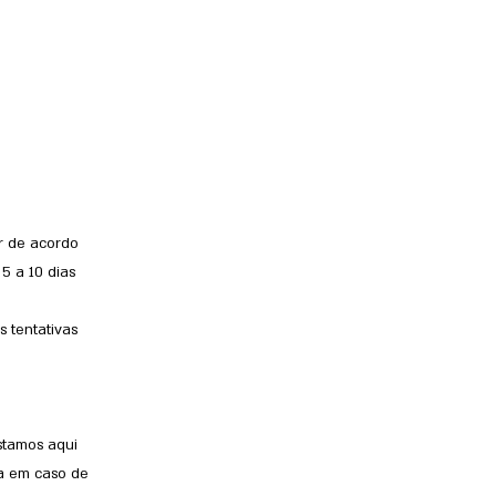
ar de acordo
5 a 10 dias
 tentativas
stamos aqui
ra em caso de