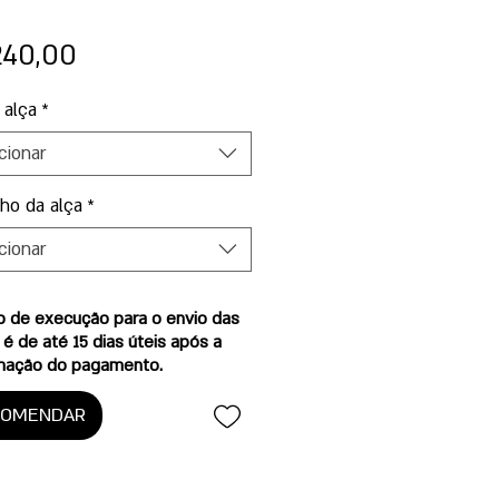
Preço
240,00
 alça
*
cionar
ho da alça
*
cionar
o de execução para o envio das
 é de até 15 dias úteis após a
mação do pagamento.
COMENDAR