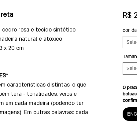
preta
R$ 
 cedro rosa e tecido sintético
cor da
deira natural e atóxico
Sele
3 x 20 cm
Taman
Sele
ES*
 características distintas, o que
O praz
ém terá - tonalidades, veios e
bolsas
confir
em em cada madeira (podendo ter
imagens). Em outras palavras: cada
EN