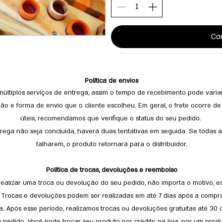
Co
Política de envios
 múltiplos serviços de entrega, assim o tempo de recebimento pode vari
ão e forma de envio que o cliente escolheu. Em geral, o frete ocorre de 
úteis, recomendamos que verifique o status do seu pedido.
rega não seja concluída, haverá duas tentativas em seguida. Se todas as
falharem, o produto retornará para o distribuidor.
Política de trocas, devoluções e reembolso
realizar uma troca ou devolução do seu pedido, não importa o motivo, e
! Trocas e devoluções podem ser realizadas em até 7 dias após a comp
a. Após esse período, realizamos trocas ou devoluções gratuitas até 30 
 pedido. Você pode trocar seu produto por crédito na loja, por um produ