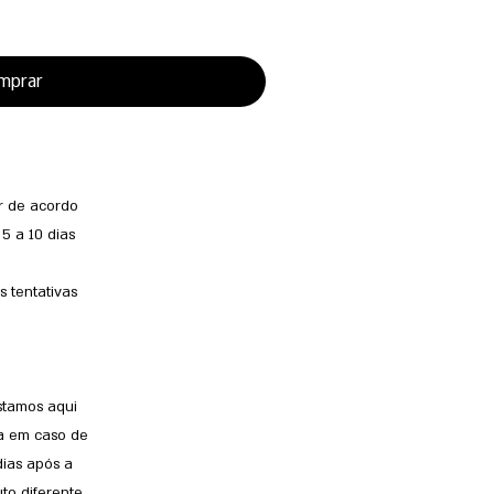
mprar
ar de acordo
5 a 10 dias
 tentativas
stamos aqui
ra em caso de
dias após a
to diferente